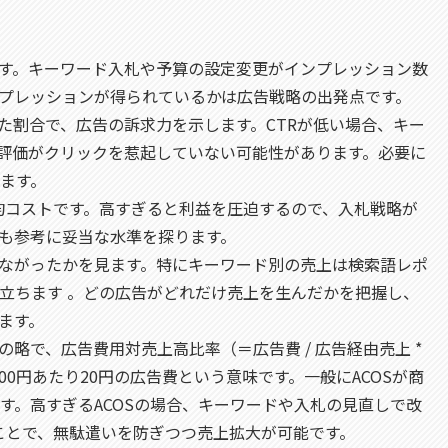
数です。キーワード入札や予算の設定変更がインプレッション数
プレッションが得られているかは広告戦略の出発点です。
された割合で、広告の訴求力を示します。CTRが低い場合、キー
/評価がクリックを惹起していない可能性があります。必要に
ます。
の平均コストです。高すぎると利益を圧迫するので、入札戦略が
も参考に妥当な水準を探ります。
につながったかを見ます。特にキーワード別の売上は検索語レポ
立ちます 。どの広告がどれだけ売上を生んだかを把握し、
ます。
of Salesの略で、広告費用対売上高比率（＝広告費 / 広告経由売上 *
上100円あたり20円の広告費という意味です。一般にACOSが商
す。高すぎるACOSの場合、キーワードや入札の見直しで改
ることで、無駄遣いを防ぎつつ売上拡大が可能です。