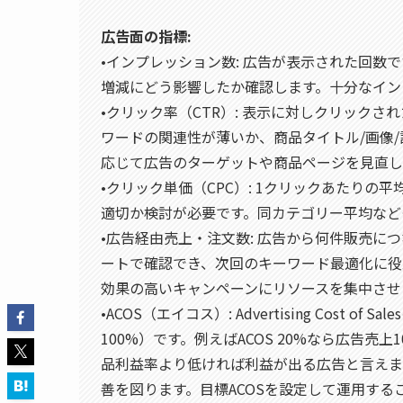
広告面の指標:
•インプレッション数: 広告が表示された回
増減にどう影響したか確認します。十分なイン
•クリック率（CTR）: 表示に対しクリック
ワードの関連性が薄いか、商品タイトル/画像
応じて広告のターゲットや商品ページを見直し
•クリック単価（CPC）: 1クリックあたり
適切か検討が必要です。同カテゴリー平均など
•広告経由売上・注文数: 広告から何件販売
ートで確認でき、次回のキーワード最適化に役
効果の高いキャンペーンにリソースを集中させ
•ACOS（エイコス）: Advertising Cost 
100%）です。例えばACOS 20%なら広告売
品利益率より低ければ利益が出る広告と言えま
善を図ります。目標ACOSを設定して運用す